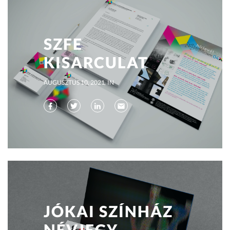
SZFE
KISARCULAT
AUGUSZTUS 10, 2021
IN
JÓKAI SZÍNHÁZ
NÉVJEGY