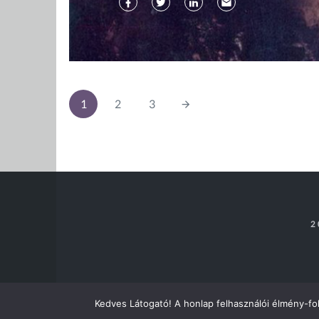
1
2
3
2
Kedves Látogató! A honlap felhasználói élmény-fo