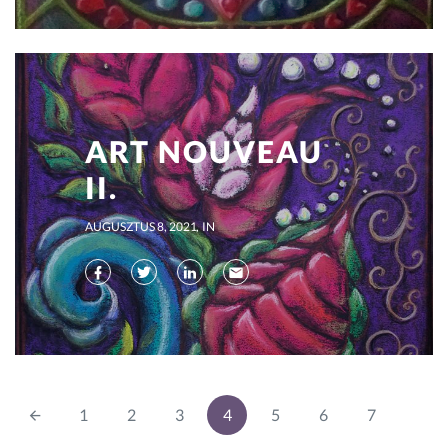
ART NOUVEAU
II.
AUGUSZTUS 8, 2021
IN
1
2
3
4
5
6
7