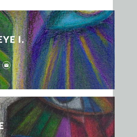
YE I.
E