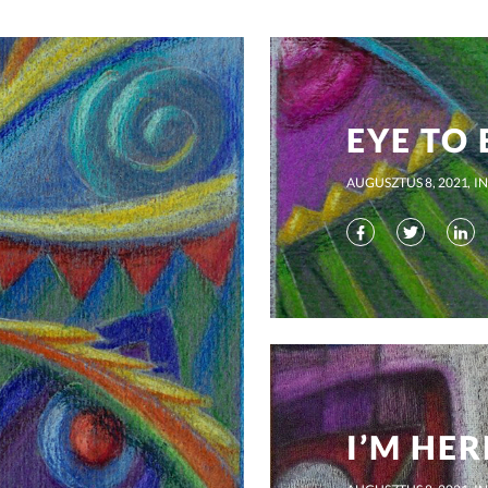
EYE TO E
AUGUSZTUS 8, 2021
IN
I’M HER