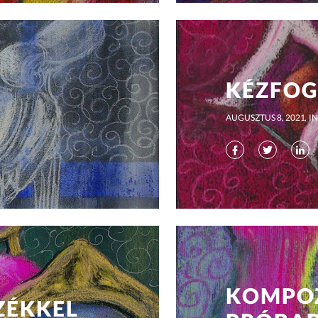
KÉZFO
AUGUSZTUS 8, 2021
IN
KOMPOZ
ZÉKKEL